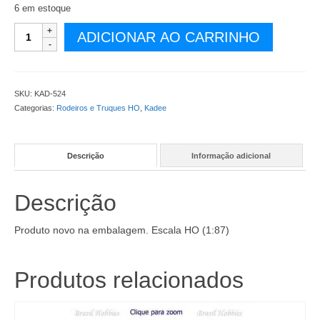
6 em estoque
Rodeiros
ADICIONAR AO CARRINHO
Kadee
28''
para
Carga
SKU:
KAD-524
Preto
Categorias:
Rodeiros e Truques HO
,
Kadee
Metal
12
na
Descrição
Informação adicional
Embalagem
-
KAD-
Descrição
524
quantidade
Produto novo na embalagem. Escala HO (1:87)
Produtos relacionados