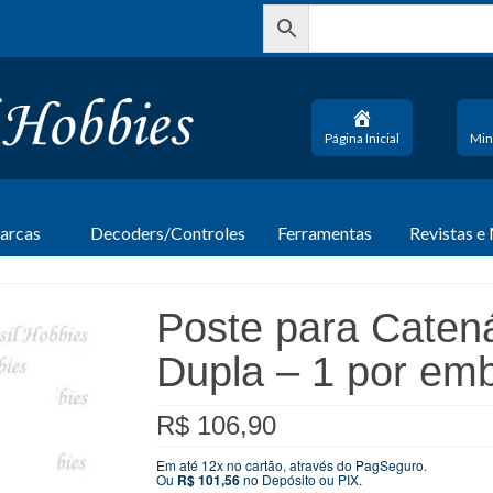
Página Inicial
Min
arcas
Decoders/Controles
Ferramentas
Revistas e
Poste para Catená
Dupla – 1 por em
R$
106,90
Em até 12x no cartão, através do PagSeguro.
Ou
R$
101,56
no Depósito ou PIX.