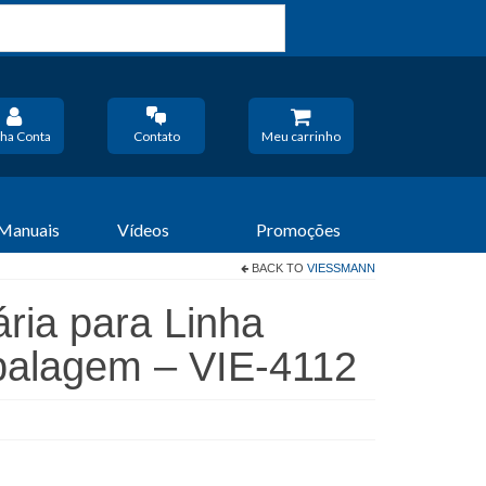
ha Conta
Contato
Meu carrinho
 Manuais
Vídeos
Promoções
BACK TO
VIESSMANN
ria para Linha
balagem – VIE-4112