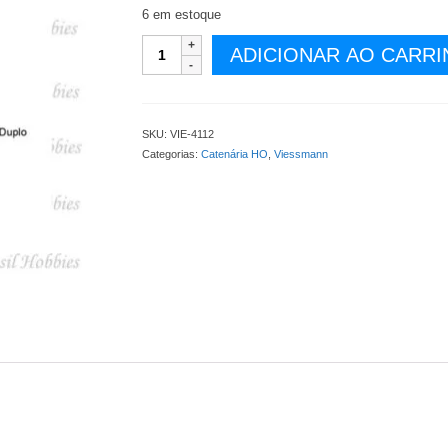
6 em estoque
Poste
ADICIONAR AO CARR
para
Catenária
para
Linha
SKU:
VIE-4112
Dupla
Categorias:
Catenária HO
,
Viessmann
-
1
por
embalagem
-
VIE-
4112
quantidade