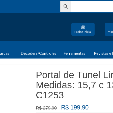
Página Inicial
Min
arcas
Decoders/Controles
Ferramentas
Revistas e
Portal de Tunel Li
Medidas: 15,7 c 
C1253
O
O
R$
199,90
R$
279,90
preço
preço