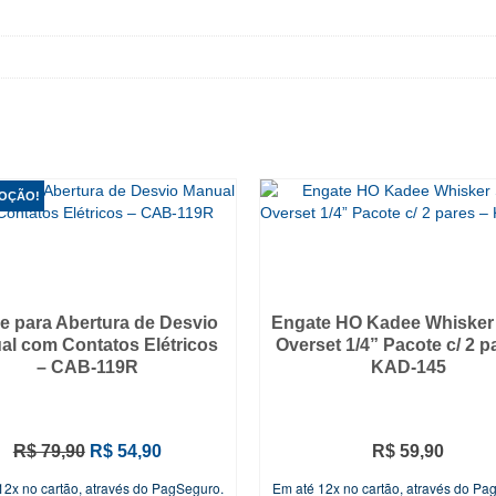
OÇÃO!
e para Abertura de Desvio
Engate HO Kadee Whisker
al com Contatos Elétricos
Overset 1/4” Pacote c/ 2 p
– CAB-119R
KAD-145
O
O
R$
79,90
R$
54,90
R$
59,90
preço
preço
12x no cartão, através do PagSeguro.
Em até 12x no cartão, através do Pa
original
atual