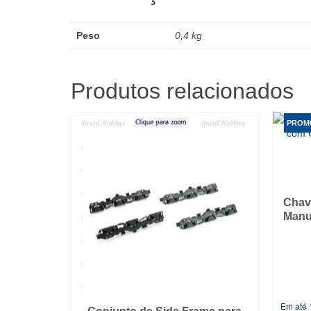
Peso
0,4 kg
Produtos relacionados
PROM
Chav
Manu
Em até 