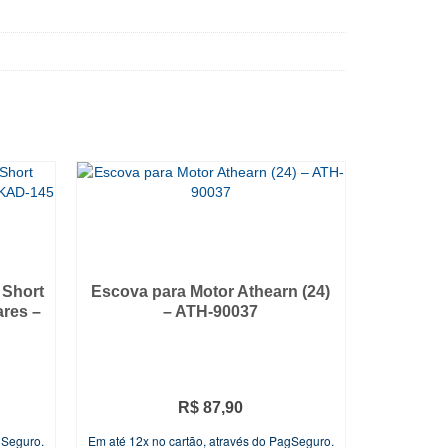
 Short
Escova para Motor Athearn (24)
ares –
– ATH-90037
R$
87,90
gSeguro.
Em até 12x no cartão, através do PagSeguro.