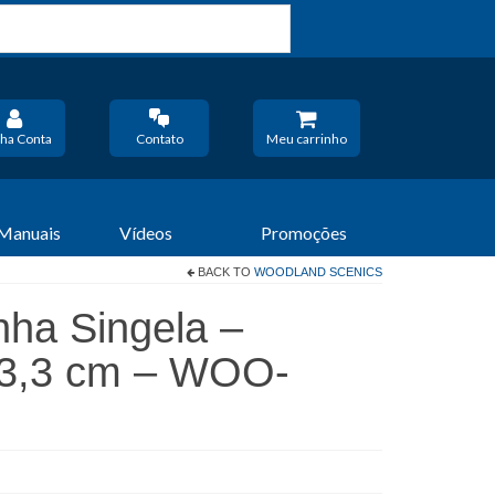
ha Conta
Contato
Meu carrinho
 Manuais
Vídeos
Promoções
BACK TO
WOODLAND SCENICS
nha Singela –
13,3 cm – WOO-