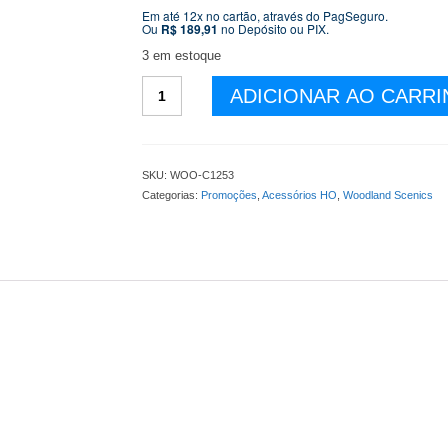
original
atual
Em até 12x no cartão, através do PagSeguro.
Ou
R$
189,91
no Depósito ou PIX.
era:
é:
R$ 279,90.
R$ 199,9
3 em estoque
Portal
ADICIONAR AO CARR
de
Tunel
Linha
Singela
SKU:
WOO-C1253
-
Categorias:
Promoções
,
Acessórios HO
,
Woodland Scenics
Medidas:
15,7
c
13,3
cm
-
WOO-
C1253
quantidade