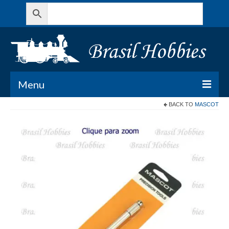
Menu
BACK TO
MASCOT
Todos os Produtos
Meu Carrinho
Minha conta
Contato