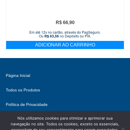
R$
66,90
Em até 12x no cartão, através do PagSeguro.
Ou
R$
63,56
no Depósito ou PIX.
ADICIONAR AO CARRINHO
Página Inicial
Todos os Produtos
Política de Privacidade
Nós utilizamos cookies para otimizar e aprimorar sua
Fale Conosco
navegação no site. Todos os cookies, exceto os essenciais,
necessitam de seu consentimento para serem executados.