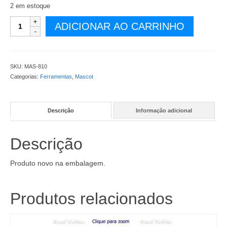
2 em estoque
Pin
ADICIONAR AO CARRINHO
Vise
Mascot
com
Colocação
SKU:
MAS-810
de
Categorias:
Ferramentas
,
Mascot
Brocas
de
Ambos
Descrição
Informação adicional
os
Lados
-
Descrição
MAS-
810
quantidade
Produto novo na embalagem.
Produtos relacionados