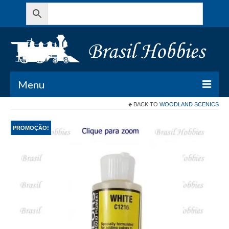
Menu
BACK TO
WOODLAND SCENICS
Todos os Produtos
PROMOÇÃO!
Meu Carrinho
Minha conta
Contato