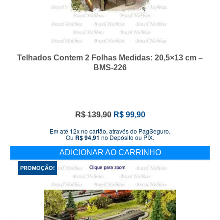
Telhados Contem 2 Folhas Medidas: 20,5×13 cm –
BMS-226
O
O
R$
139,90
R$
99,90
preço
preço
Em até 12x no cartão, através do PagSeguro.
original
atual
Ou
R$
94,91
no Depósito ou PIX.
era:
é:
ADICIONAR AO CARRINHO
R$ 139,90.
R$ 99,90.
PROMOÇÃO!