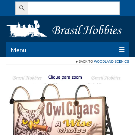
Menu
BACK TO
WOODLAND SCENICS
Todos os Produtos
Meu Carrinho
Minha conta
Contato