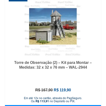
Torre de Observação (2) – Kit para Montar –
Medidas: 32 x 32 x 76 mm – WAL-2944
O
O
R$
167,90
R$
119,90
preço
preço
Em até 12x no cartão, através do PagSeguro.
original
atual
Ou
R$
113,91
no Depósito ou PIX.
era:
é: