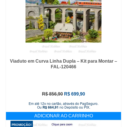
Viaduto em Curva Linha Dupla – Kit para Montar –
FAL-120466
O
O
R$
856,90
R$
699,90
preço
preço
Em até 12x no cartão, através do PagSeguro.
original
atual
Ou
R$
664,91
no Depósito ou PIX.
era:
é:
ADICIONAR AO CARRINHO
R$ 856,90.
R$ 699,90.
PROMOÇÃO!