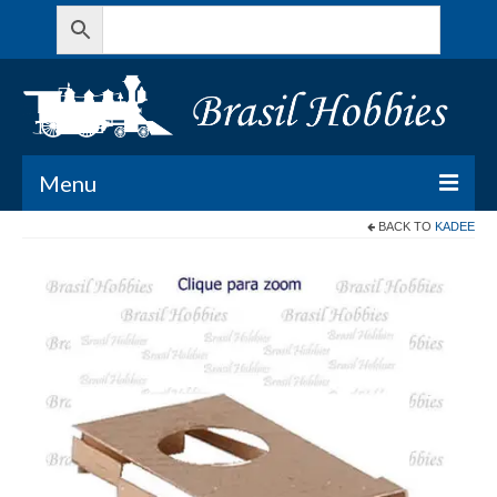
Menu
BACK TO
KADEE
Todos os Produtos
Meu Carrinho
Minha conta
Contato