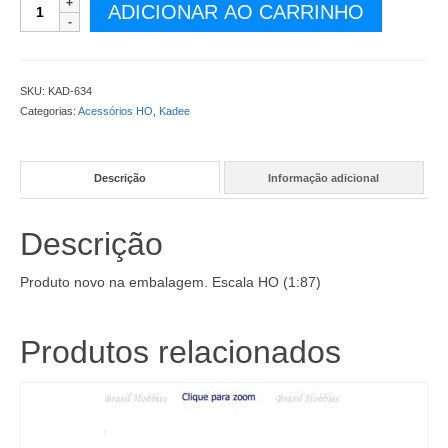
Mola
ADICIONAR AO CARRINHO
Centralizadora
de
Engates
Kadee
SKU:
KAD-634
(12
Categorias:
Acessórios HO
,
Kadee
por
embalagem)
-
Descrição
Informação adicional
KAD-
634
quantidade
Descrição
Produto novo na embalagem. Escala HO (1:87)
Produtos relacionados