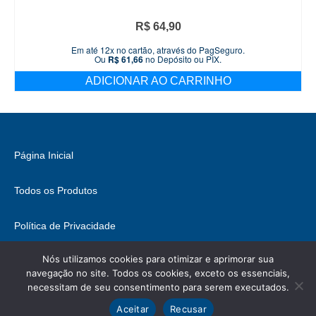
R$
64,90
Em até 12x no cartão, através do PagSeguro.
Ou
R$
61,66
no Depósito ou PIX.
ADICIONAR AO CARRINHO
Página Inicial
Todos os Produtos
Política de Privacidade
Nós utilizamos cookies para otimizar e aprimorar sua
Fale Conosco
navegação no site. Todos os cookies, exceto os essenciais,
necessitam de seu consentimento para serem executados.
© 2026 Brasil Hobbies - WordPress Theme by
Kadence WP
Ícones retirados de
ICONIFY
, podem conter direitos.
Aceitar
Recusar