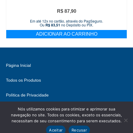
R$
87,90
Em até 12x no cartão, através do PagSeguro.
Ou
R$
83,51
no Depósito ou PIX.
ADICIONAR AO CARRINHO
Página Inicial
Todos os Produtos
Política de Privacidade
Nós utilizamos cookies para otimizar e aprimorar sua
Fale Conosco
navegação no site. Todos os cookies, exceto os essenciais,
necessitam de seu consentimento para serem executados.
© 2026 Brasil Hobbies - WordPress Theme by
Kadence WP
Ícones retirados de
ICONIFY
, podem conter direitos.
Aceitar
Recusar