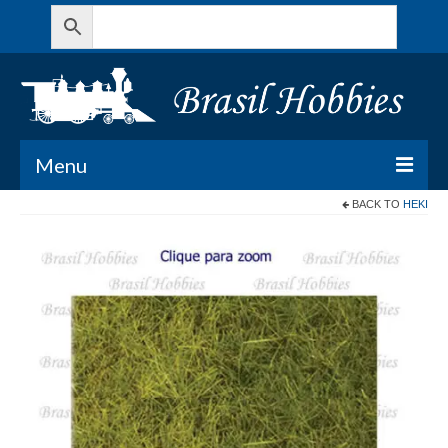
Menu
BACK TO
HEKI
Todos os Produtos
Meu Carrinho
Minha conta
Contato