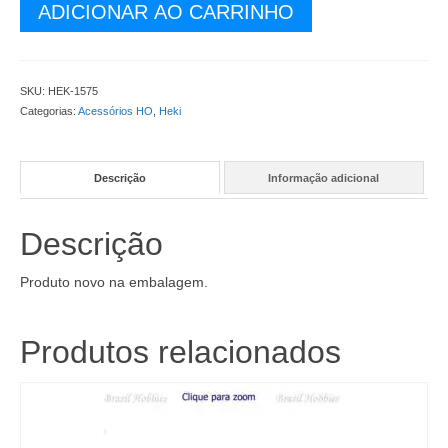
Manta
ADICIONAR AO CARRINHO
de
Grama
Selvagem
Prado
SKU:
HEK-1575
Verde
Categorias:
Acessórios HO
,
Heki
28x14
cm
-
Descrição
Informação adicional
HEK-
1575
quantidade
Descrição
Produto novo na embalagem.
Produtos relacionados