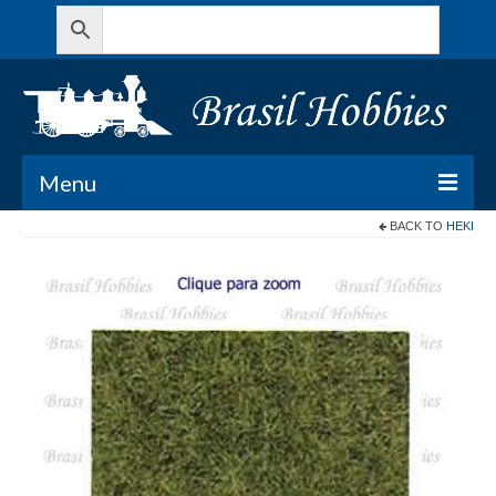
Menu
BACK TO
HEKI
Todos os Produtos
Meu Carrinho
Minha conta
Contato