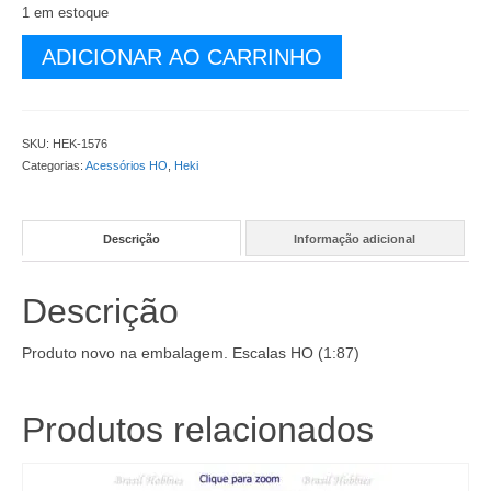
1 em estoque
Manta
ADICIONAR AO CARRINHO
de
Grama
Selvagem
Chão
SKU:
HEK-1576
de
Categorias:
Acessórios HO
,
Heki
Floresta
28x14
cm
Descrição
Informação adicional
-
6
mm
Descrição
-
HEK-
1576
Produto novo na embalagem. Escalas HO (1:87)
quantidade
Produtos relacionados