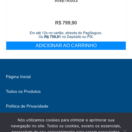
ANE-A003
R$
799,90
Em até 12x no cartão, através do PagSeguro.
Ou
R$
759,91
no Depósito ou PIX.
ADICIONAR AO CARRINHO
Página Inicial
Todos os Produtos
Política de Privacidade
Nós utilizamos cookies para otimizar e aprimorar sua
Fale Conosco
navegação no site. Todos os cookies, exceto os essenciais,
necessitam de seu consentimento para serem executados.