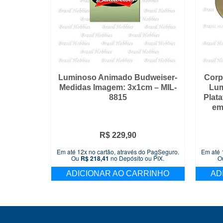
Luminoso Animado Budweiser-
Corp
Medidas Imagem: 3x1cm – MIL-
Lum
8815
Plat
em
R$
229,90
Em até 12x no cartão, através do PagSeguro.
Em até 
Ou
R$
218,41
no Depósito ou PIX.
O
ADICIONAR AO CARRINHO
AD