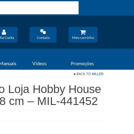
ha Conta
Contato
Meu carrinho
 Manuais
Vídeos
Promoções
BACK TO
MILLER
o Loja Hobby House
,8 cm – MIL-441452