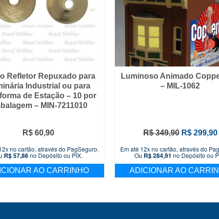
o Refletor Repuxado para
Luminoso Animado Coppe
inária Industrial ou para
– MIL-1062
aforma de Estação – 10 por
balagem – MIN-7211010
O
R$
60,90
R$
349,90
R$
299,90
preço
12x no cartão, através do PagSeguro.
Em até 12x no cartão, através do Pa
original
u
R$
57,86
no Depósito ou PIX.
Ou
R$
284,91
no Depósito ou P
era:
ICIONAR AO CARRINHO
ADICIONAR AO CARRI
R$ 349,90.