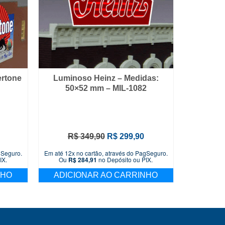
rtone
Luminoso Heinz – Medidas:
50×52 mm – MIL-1082
O
O
O
R$
349,90
R$
299,90
preço
preço
preço
gSeguro.
Em até 12x no cartão, através do PagSeguro.
atual
original
atual
IX.
Ou
R$
284,91
no Depósito ou PIX.
é:
era:
é:
NHO
ADICIONAR AO CARRINHO
R$ 299,90.
R$ 349,90.
R$ 299,90.