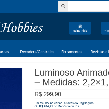
Página Inicial
Min
arcas
Decoders/Controles
Ferramentas
Revistas e
Luminoso Animad
– Medidas: 2,2×1
R$
299,90
Em até 12x no cartão, através do PagSeguro.
Ou
R$
284,91
no Depósito ou PIX.