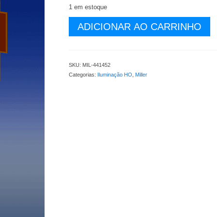
1 em estoque
Luminoso
ADICIONAR AO CARRINHO
Animado
Loja
Hobby
House
SKU:
MIL-441452
-
Categorias:
Iluminação HO
,
Miller
Medidas:
2,2x1,8
cm
-
MIL-
441452
quantidade