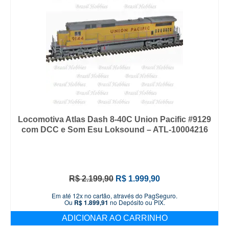
Locomotiva Atlas Dash 8-40C Union Pacific #9129
com DCC e Som Esu Loksound – ATL-10004216
O
O
R$
2.199,90
R$
1.999,90
preço
preço
Em até 12x no cartão, através do PagSeguro.
original
atual
Ou
R$
1.899,91
no Depósito ou PIX.
era:
é:
ADICIONAR AO CARRINHO
R$ 2.199,90.
R$ 1.999,90.