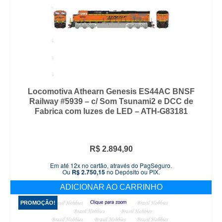
Locomotiva Athearn Genesis ES44AC BNSF
Railway #5939 – c/ Som Tsunami2 e DCC de
Fabrica com luzes de LED – ATH-G83181
R$
2.894,90
Em até 12x no cartão, através do PagSeguro.
Ou
R$
2.750,15
no Depósito ou PIX.
ADICIONAR AO CARRINHO
PROMOÇÃO!