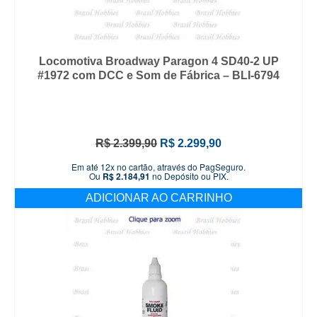
Locomotiva Broadway Paragon 4 SD40-2 UP
#1972 com DCC e Som de Fábrica – BLI-6794
O
O
R$
2.399,90
R$
2.299,90
preço
preço
Em até 12x no cartão, através do PagSeguro.
original
atual
Ou
R$
2.184,91
no Depósito ou PIX.
era:
é:
ADICIONAR AO CARRINHO
R$ 2.399,90.
R$ 2.299,90.