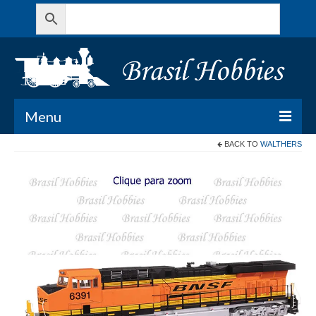
Menu
BACK TO
WALTHERS
Todos os Produtos
Meu Carrinho
Minha conta
Contato