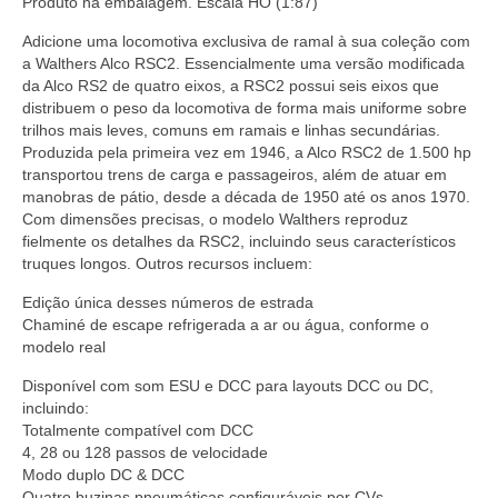
20725
Produto na embalagem. Escala HO (1:87)
quantidade
Adicione uma locomotiva exclusiva de ramal à sua coleção com
a Walthers Alco RSC2. Essencialmente uma versão modificada
da Alco RS2 de quatro eixos, a RSC2 possui seis eixos que
distribuem o peso da locomotiva de forma mais uniforme sobre
trilhos mais leves, comuns em ramais e linhas secundárias.
Produzida pela primeira vez em 1946, a Alco RSC2 de 1.500 hp
transportou trens de carga e passageiros, além de atuar em
manobras de pátio, desde a década de 1950 até os anos 1970.
Com dimensões precisas, o modelo Walthers reproduz
fielmente os detalhes da RSC2, incluindo seus característicos
truques longos. Outros recursos incluem:
Edição única desses números de estrada
Chaminé de escape refrigerada a ar ou água, conforme o
modelo real
Disponível com som ESU e DCC para layouts DCC ou DC,
incluindo:
Totalmente compatível com DCC
4, 28 ou 128 passos de velocidade
Modo duplo DC & DCC
Quatro buzinas pneumáticas configuráveis por CVs