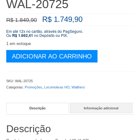
WAL-20725
O
O
R$
1.749,90
R$
1.849,90
preço
preço
original
atual
Em até 12x no cartão, através do PagSeguro.
Ou
R$
1.662,41
no Depósito ou PIX.
era:
é:
R$ 1.849,90.
R$ 1.749,90.
1 em estoque
Locomotiva
ADICIONAR AO CARRINHO
Walthers
Alco
RSC-
2
SKU:
WAL-20725
UP
Categorias:
Promoções
,
Locomotivas HO
,
Walthers
#1287
com
DCC
Descrição
Informação adicional
e
Som
ESU
Descrição
-
WAL-