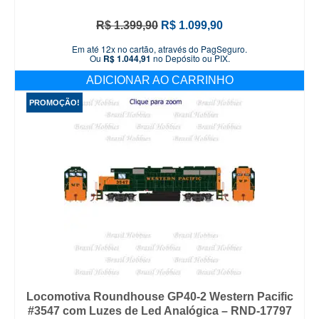
O
O
R$
1.399,90
R$
1.099,90
preço
preço
Em até 12x no cartão, através do PagSeguro.
original
atual
Ou
R$
1.044,91
no Depósito ou PIX.
era:
é:
ADICIONAR AO CARRINHO
R$ 1.399,90.
R$ 1.099,90.
PROMOÇÃO!
Locomotiva Roundhouse GP40-2 Western Pacific
#3547 com Luzes de Led Analógica – RND-17797