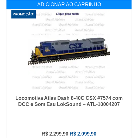
ADICIONAR AO CARRINHO
PROMOÇÃO!
Locomotiva Atlas Dash 8-40C CSX #7574 com
DCC e Som Esu LokSound – ATL-10004207
O
O
R$
2.299,90
R$
2.099,90