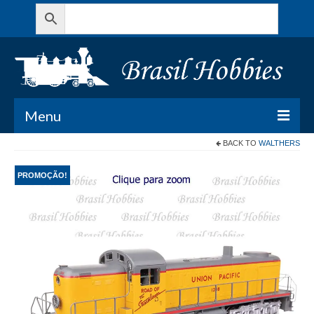
Menu
BACK TO
WALTHERS
Todos os Produtos
PROMOÇÃO!
Meu Carrinho
Minha conta
Contato