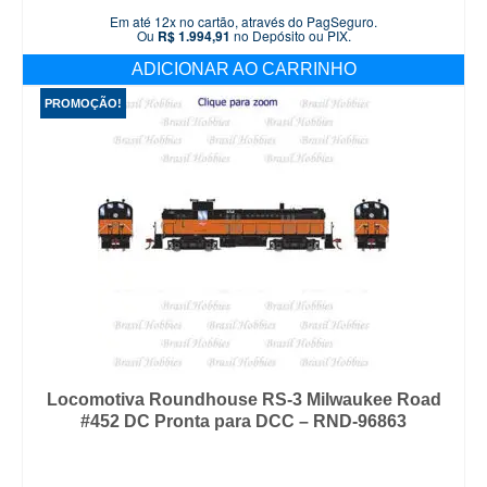
preço
preço
Em até 12x no cartão, através do PagSeguro.
original
atual
Ou
R$
1.994,91
no Depósito ou PIX.
era:
é:
ADICIONAR AO CARRINHO
R$ 2.299,90.
R$ 2.099,90.
PROMOÇÃO!
Locomotiva Roundhouse RS-3 Milwaukee Road
#452 DC Pronta para DCC – RND-96863