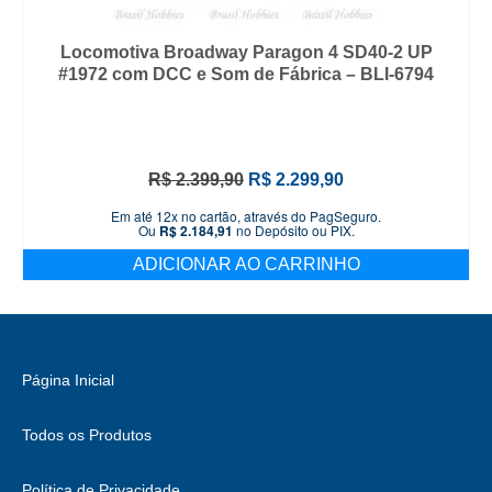
Locomotiva Broadway Paragon 4 SD40-2 UP
#1972 com DCC e Som de Fábrica – BLI-6794
O
O
R$
2.399,90
R$
2.299,90
preço
preço
Em até 12x no cartão, através do PagSeguro.
original
atual
Ou
R$
2.184,91
no Depósito ou PIX.
era:
é:
ADICIONAR AO CARRINHO
R$ 2.399,90.
R$ 2.299,90.
Página Inicial
Todos os Produtos
Política de Privacidade