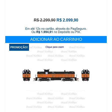
O
O
R$
2.299,90
R$
2.099,90
preço
preço
Em até 12x no cartão, através do PagSeguro.
original
atual
Ou
R$
1.994,91
no Depósito ou PIX.
era:
é:
ADICIONAR AO CARRINHO
R$ 2.299,90.
R$ 2.099,90.
PROMOÇÃO!