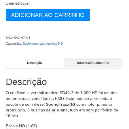
1 em estoque
Locomotiva
ADICIONAR AO CARRINHO
Bachmann
EMD
SD40-
2
SKU:
BAC-67204
NS
Categorias:
Bachmann
,
Locomotivas HO
#3430
com
DCC
Descrição
Informação adicional
e
Som
de
Descrição
Fábrica
-
BAC-
O confiável e versátil modelo SD40-2 de 3.000 HP foi um dos
67204
motores mais vendidos da EMD. Este modelo apresenta o
quantidade
pacote de som diesel
SoundTraxx(R)
com motor primário
prototípico, 3 buzinas de ar e sino, tudo em som polifônico de
16 bits.
Escala HO (1:87)