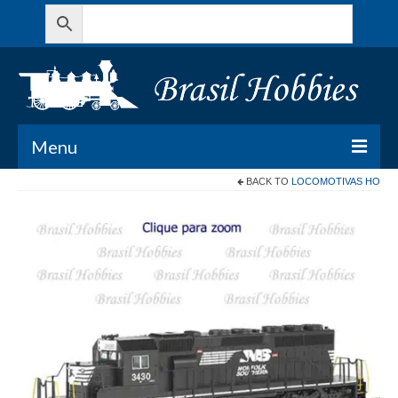
Menu
BACK TO
LOCOMOTIVAS HO
Todos os Produtos
Meu Carrinho
Minha conta
Contato