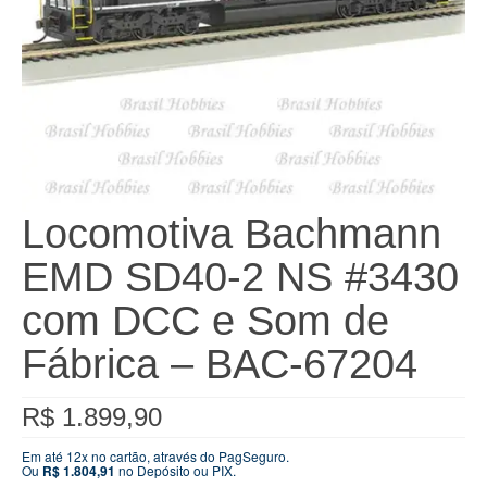
Locomotiva Bachmann
EMD SD40-2 NS #3430
com DCC e Som de
Fábrica – BAC-67204
R$
1.899,90
Em até 12x no cartão, através do PagSeguro.
Ou
R$
1.804,91
no Depósito ou PIX.