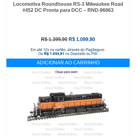
Locomotiva Roundhouse RS-3 Milwaukee Road
#452 DC Pronta para DCC – RND-96863
O
O
R$
1.399,90
R$
1.099,90
preço
preço
Em até 12x no cartão, através do PagSeguro.
original
atual
Ou
R$
1.044,91
no Depósito ou PIX.
era:
é:
ADICIONAR AO CARRINHO
R$ 1.399,90.
R$ 1.099,90.