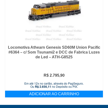
Locomotiva Athearn Genesis SD60M Union Pacific
#6364 – c/ Som Tsunami2 e DCC de Fabrica Luzes
de Led – ATH-G8525
R$
2.795,90
Em até 12x no cartão, através do PagSeguro.
Ou
R$
2.656,11
no Depósito ou PIX.
ADICIONAR AO CARRINHO