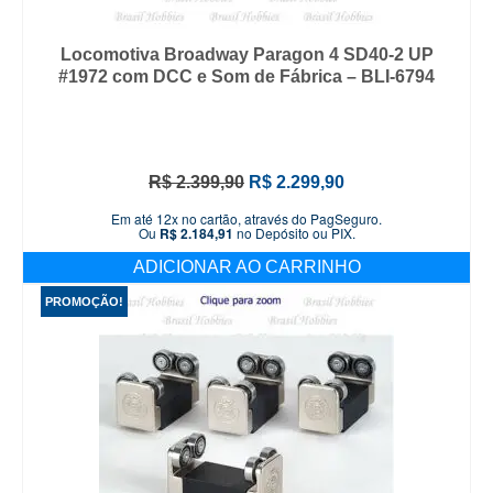
Locomotiva Broadway Paragon 4 SD40-2 UP
#1972 com DCC e Som de Fábrica – BLI-6794
O
O
R$
2.399,90
R$
2.299,90
preço
preço
Em até 12x no cartão, através do PagSeguro.
original
atual
Ou
R$
2.184,91
no Depósito ou PIX.
era:
é:
ADICIONAR AO CARRINHO
R$ 2.399,90.
R$ 2.299,90.
PROMOÇÃO!