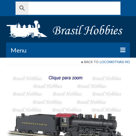
Menu
BACK TO
LOCOMOTIVAS HO
Todos os Produtos
Meu Carrinho
Minha conta
Contato