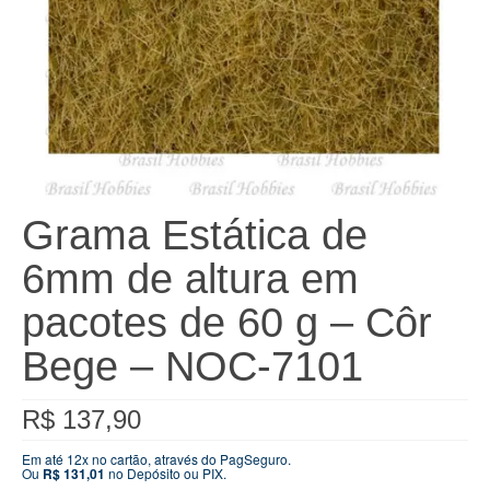
Grama Estática de
6mm de altura em
pacotes de 60 g – Côr
Bege – NOC-7101
R$
137,90
Em até 12x no cartão, através do PagSeguro.
Ou
R$
131,01
no Depósito ou PIX.