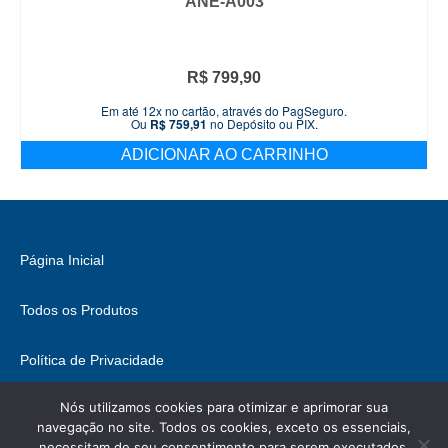
ANE-A003
R$
799,90
Em até 12x no cartão, através do PagSeguro.
Ou
R$
759,91
no Depósito ou PIX.
ADICIONAR AO CARRINHO
Página Inicial
Todos os Produtos
Política de Privacidade
Nós utilizamos cookies para otimizar e aprimorar sua
Fale Conosco
navegação no site. Todos os cookies, exceto os essenciais,
necessitam de seu consentimento para serem executados.