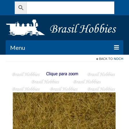
Menu
BACK TO
NOCH
Todos os Produtos
Meu Carrinho
Minha conta
Contato