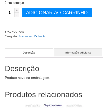
2 em estoque
Grama
ADICIONAR AO CARRINHO
Estática
de
6mm
de
SKU:
NOC-7101
altura
Categorias:
Acessórios HO
,
Noch
em
pacotes
de
Descrição
Informação adicional
60
g
-
Descrição
Côr
Bege
-
Produto novo na embalagem.
NOC-
7101
quantidade
Produtos relacionados