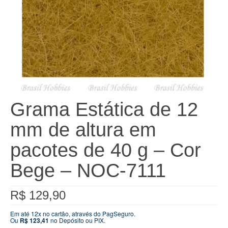
Grama Estática de 12
mm de altura em
pacotes de 40 g – Cor
Bege – NOC-7111
R$
129,90
Em até 12x no cartão, através do PagSeguro.
Ou
R$
123,41
no Depósito ou PIX.