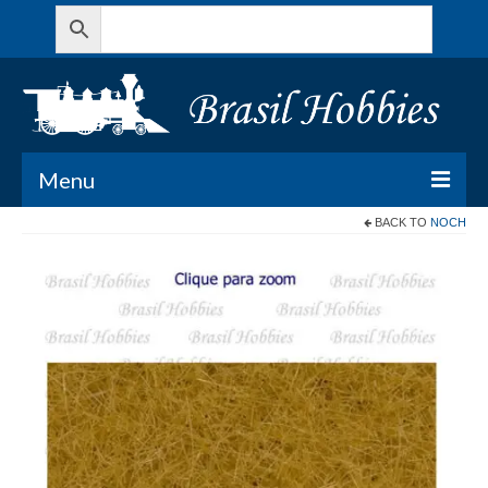
Menu
BACK TO
NOCH
Todos os Produtos
Meu Carrinho
Minha conta
Contato