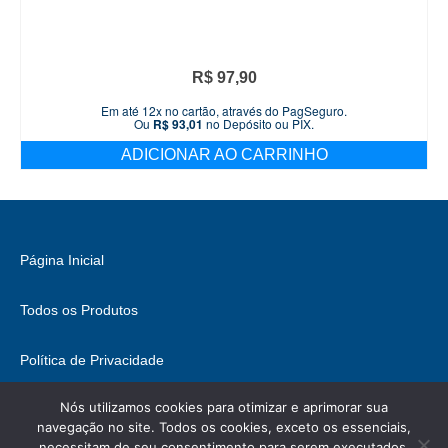
R$
97,90
Em até 12x no cartão, através do PagSeguro.
Ou
R$
93,01
no Depósito ou PIX.
ADICIONAR AO CARRINHO
Página Inicial
Todos os Produtos
Política de Privacidade
Nós utilizamos cookies para otimizar e aprimorar sua
Fale Conosco
navegação no site. Todos os cookies, exceto os essenciais,
necessitam de seu consentimento para serem executados.