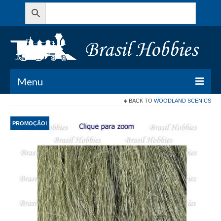
Menu
BACK TO
WOODLAND SCENICS
Todos os Produtos
PROMOÇÃO!
Meu Carrinho
Minha conta
Contato