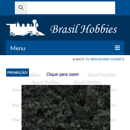
Menu
BACK TO
WOODLAND SCENICS
Todos os Produtos
PROMOÇÃO!
Meu Carrinho
Minha conta
Contato