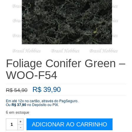
Foliage Conifer Green –
WOO-F54
O
O
R$
39,90
R$
54,90
preço
preço
original
atual
Em até 12x no cartão, através do PagSeguro.
Ou
R$
37,90
no Depósito ou PIX.
era:
é:
R$ 54,90.
R$ 39,90.
6 em estoque
Foliage
ADICIONAR AO CARRINHO
Conifer