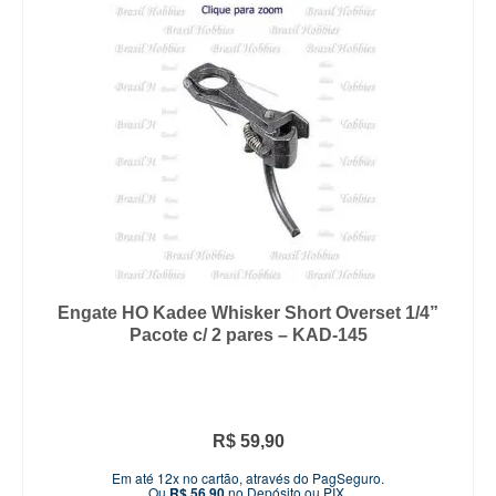
Engate HO Kadee Whisker Short Overset 1/4”
Pacote c/ 2 pares – KAD-145
R$
59,90
Em até 12x no cartão, através do PagSeguro.
Ou
R$
56,90
no Depósito ou PIX.