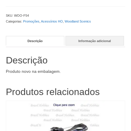
Green
-
WOO-
SKU:
WOO-F54
F54
Categorias:
Promoções
,
Acessórios HO
,
Woodland Scenics
quantidade
Descrição
Informação adicional
Descrição
Produto novo na embalagem.
Produtos relacionados