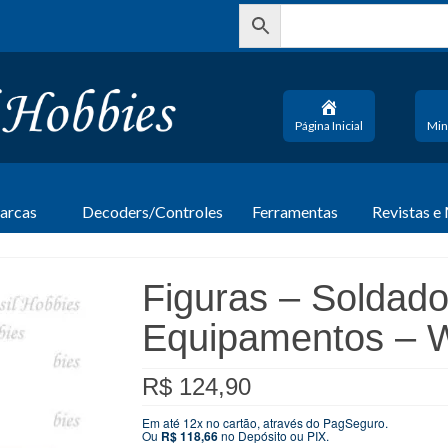
Página Inicial
Min
arcas
Decoders/Controles
Ferramentas
Revistas e
Figuras – Soldad
Equipamentos –
R$
124,90
Em até 12x no cartão, através do PagSeguro.
Ou
R$
118,66
no Depósito ou PIX.