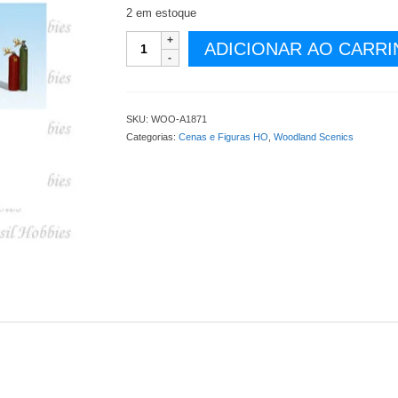
2 em estoque
Figuras
ADICIONAR AO CARR
-
Soldadores
e
Seus
SKU:
WOO-A1871
Equipamentos
Categorias:
Cenas e Figuras HO
,
Woodland Scenics
-
WOO-
A1871
quantidade