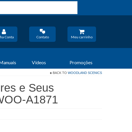
ha Conta
Contato
Meu carrinho
 Manuais
Vídeos
Promoções
BACK TO
WOODLAND SCENICS
ores e Seus
 WOO-A1871