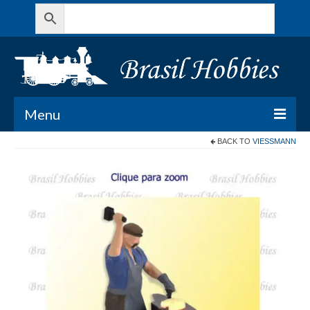
Menu
BACK TO
VIESSMANN
Todos os Produtos
Meu Carrinho
Minha conta
Contato