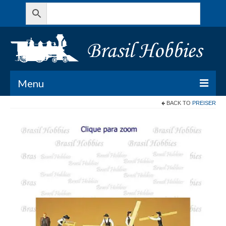
Menu
BACK TO
PREISER
Todos os Produtos
Meu Carrinho
Minha conta
Contato