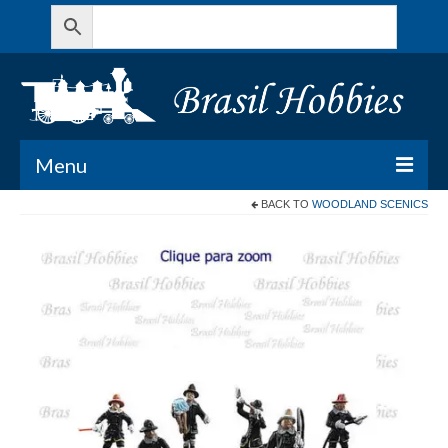
Menu
BACK TO
WOODLAND SCENICS
Todos os Produtos
Meu Carrinho
Minha conta
Contato