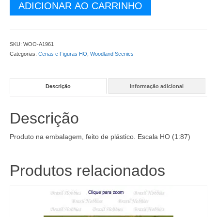
Figuras
ADICIONAR AO CARRINHO
-
Bombeiros
de
Resgates
SKU:
WOO-A1961
-
Categorias:
Cenas e Figuras HO
,
Woodland Scenics
WOO-
A1961
quantidade
Descrição
Informação adicional
Descrição
Produto na embalagem, feito de plástico. Escala HO (1:87)
Produtos relacionados