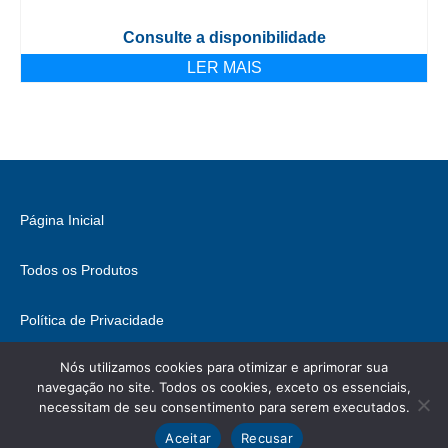
Consulte a disponibilidade
LER MAIS
Página Inicial
Todos os Produtos
Política de Privacidade
Nós utilizamos cookies para otimizar e aprimorar sua
Fale Conosco
navegação no site. Todos os cookies, exceto os essenciais,
necessitam de seu consentimento para serem executados.
© 2026 Brasil Hobbies - WordPress Theme by
Kadence WP
Ícones retirados de
ICONIFY
, podem conter direitos.
Aceitar
Recusar