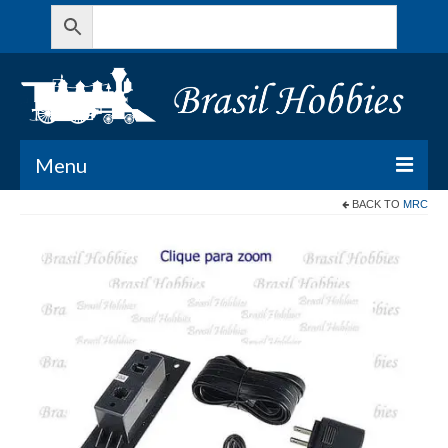
Menu
BACK TO
MRC
Todos os Produtos
Meu Carrinho
Minha conta
Contato