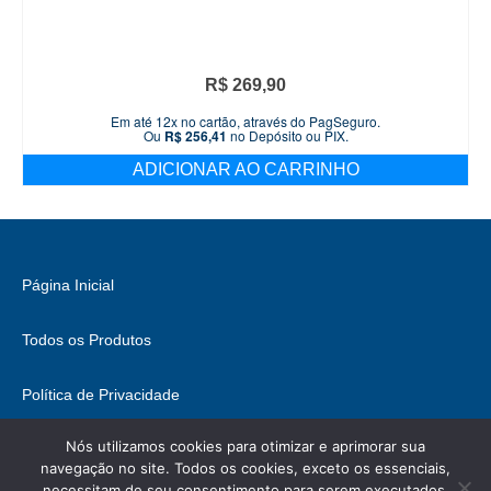
R$
269,90
Em até 12x no cartão, através do PagSeguro.
Ou
R$
256,41
no Depósito ou PIX.
ADICIONAR AO CARRINHO
Página Inicial
Todos os Produtos
Política de Privacidade
Nós utilizamos cookies para otimizar e aprimorar sua
Fale Conosco
navegação no site. Todos os cookies, exceto os essenciais,
necessitam de seu consentimento para serem executados.