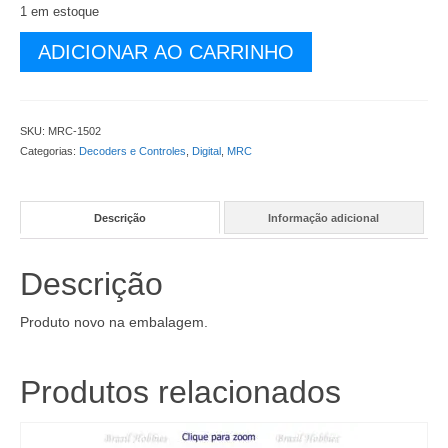
1 em estoque
Extensão
ADICIONAR AO CARRINHO
para
Prodigy
Advance
com
SKU:
MRC-1502
Reforço
Categorias:
Decoders e Controles
,
Digital
,
MRC
de
Energia
-
Descrição
Informação adicional
MRC-
1502
quantidade
Descrição
Produto novo na embalagem.
Produtos relacionados