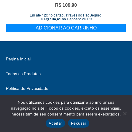
R$
109,90
Em até 12x no cartão, através do PagSeguro.
Ou
R$
104,41
no Depósito ou PIX.
ADICIONAR AO CARRINHO
Página Inicial
Todos os Produtos
Política de Privacidade
Nós utilizamos cookies para otimizar e aprimorar sua
Fale Conosco
navegação no site. Todos os cookies, exceto os essenciais,
necessitam de seu consentimento para serem executados.
© 2026 Brasil Hobbies - WordPress Theme by
Kadence WP
Ícones retirados de
ICONIFY
, podem conter direitos.
Aceitar
Recusar