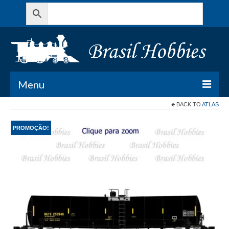
Menu
BACK TO
ATLAS
Todos os Produtos
PROMOÇÃO!
Meu Carrinho
Minha conta
Contato