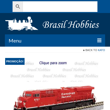
Menu
BACK TO
KATO
Todos os Produtos
PROMOÇÃO!
Meu Carrinho
Minha conta
Contato