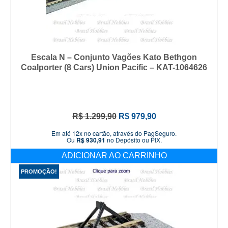
Escala N – Conjunto Vagões Kato Bethgon
Coalporter (8 Cars) Union Pacific – KAT-1064626
O
O
R$
1.299,90
R$
979,90
preço
preço
Em até 12x no cartão, através do PagSeguro.
original
atual
Ou
R$
930,91
no Depósito ou PIX.
era:
é:
ADICIONAR AO CARRINHO
R$ 1.299,90.
R$ 979,90.
PROMOÇÃO!