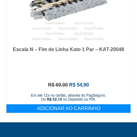
Escala N – Fim de Linha Kato 1 Par – KAT-20048
O
O
R$
69,90
R$
54,90
preço
preço
Em até 12x no cartão, através do PagSeguro.
original
atual
Ou
R$
52,15
no Depósito ou PIX.
era:
é:
ADICIONAR AO CARRINHO
R$ 69,90.
R$ 54,90.