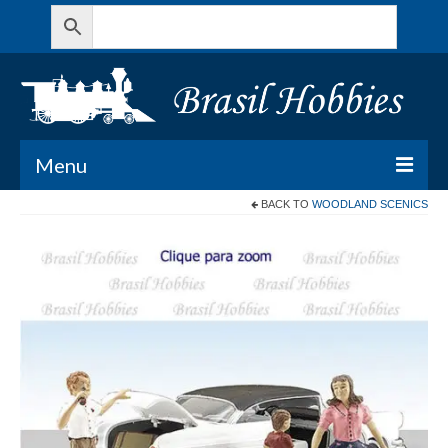
Menu
BACK TO
WOODLAND SCENICS
Todos os Produtos
Meu Carrinho
Minha conta
Contato