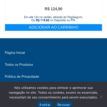
R$
124,90
Em até 12x no cartão, através do PagSeguro.
Ou
R$
118,66
no Depósito ou PIX.
ADICIONAR AO CARRINHO
Página Inicial
Todos os Produtos
Política de Privacidade
Nós utilizamos cookies para otimizar e aprimorar sua
Fale Conosco
navegação no site. Todos os cookies, exceto os essenciais,
necessitam de seu consentimento para serem executados.
© 2026 Brasil Hobbies - WordPress Theme by
Kadence WP
Ícones retirados de
ICONIFY
, podem conter direitos.
Aceitar
Recusar