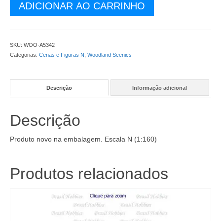
Escala
ADICIONAR AO CARRINHO
N
-
Cena
-
SKU:
WOO-A5342
Parada
Categorias:
Cenas e Figuras N
,
Woodland Scenics
Durante
a
Viagem
Descrição
Informação adicional
-
WOO-
A5342
Descrição
quantidade
Produto novo na embalagem. Escala N (1:160)
Produtos relacionados