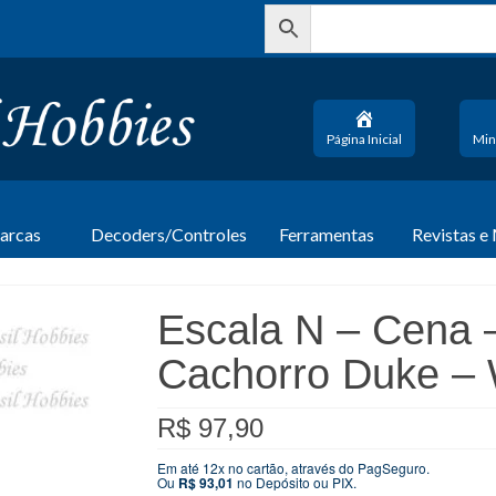
Página Inicial
Min
arcas
Decoders/Controles
Ferramentas
Revistas e
Escala N – Cena –
Cachorro Duke 
R$
97,90
Em até 12x no cartão, através do PagSeguro.
Ou
R$
93,01
no Depósito ou PIX.