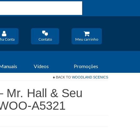
ha Conta
Contato
Meu carrinho
 Manuais
Vídeos
Promoções
BACK TO
WOODLAND SCENICS
 Mr. Hall & Seu
– WOO-A5321