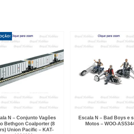
OÇÃO!
ala N – Conjunto Vagões
Escala N – Bad Boys e 
o Bethgon Coalporter (8
Motos – WOO-AS534
rs) Union Pacific – KAT-