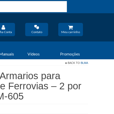
ha Conta
Contato
Meu carrinho
 Manuais
Vídeos
Promoções
BACK TO
BLMA
Armarios para
e Ferrovias – 2 por
M-605