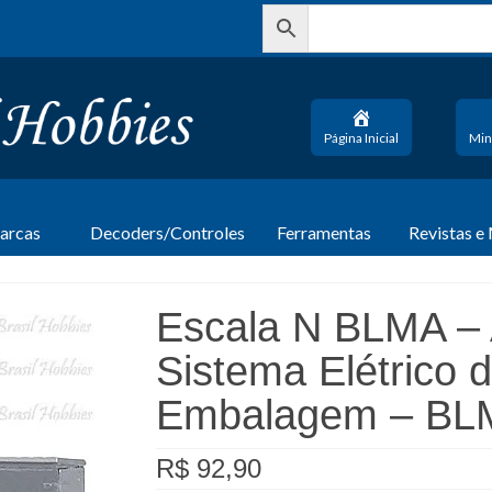
Página Inicial
Min
arcas
Decoders/Controles
Ferramentas
Revistas e
Escala N BLMA – 
Sistema Elétrico d
Embalagem – BL
R$
92,90