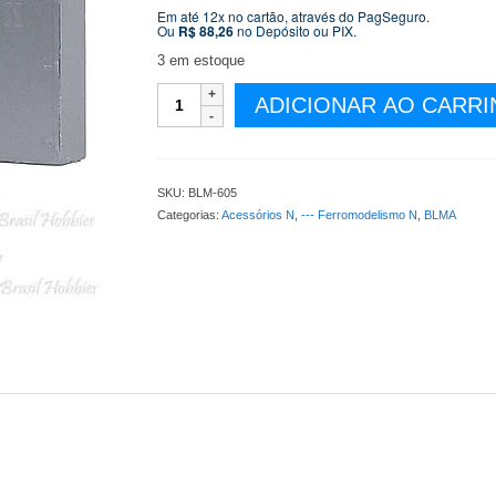
Em até 12x no cartão, através do PagSeguro.
Ou
R$
88,26
no Depósito ou PIX.
3 em estoque
Escala
ADICIONAR AO CARR
N
BLMA
-
Armarios
SKU:
BLM-605
para
Categorias:
Acessórios N
,
--- Ferromodelismo N
,
BLMA
Sistema
Elétrico
de
Ferrovias
-
2
por
Embalagem
-
BLM-
605
quantidade