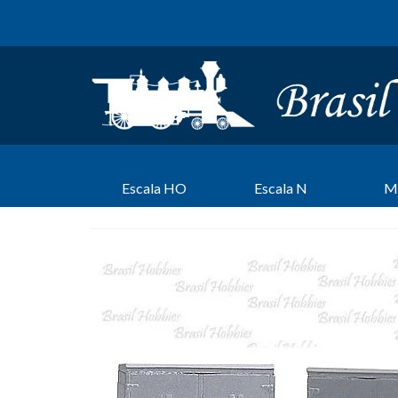
Escala HO
Escala N
M