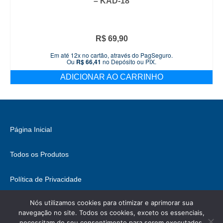
– KAD-18
R$
69,90
Em até 12x no cartão, através do PagSeguro.
Ou
R$
66,41
no Depósito ou PIX.
ADICIONAR AO CARRINHO
Página Inicial
Todos os Produtos
Política de Privacidade
Nós utilizamos cookies para otimizar e aprimorar sua
Fale Conosco
navegação no site. Todos os cookies, exceto os essenciais,
necessitam de seu consentimento para serem executados.