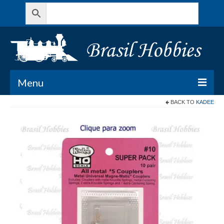
Menu
BACK TO
KADEE
Todos os Produtos
Meu Carrinho
Minha conta
Contato