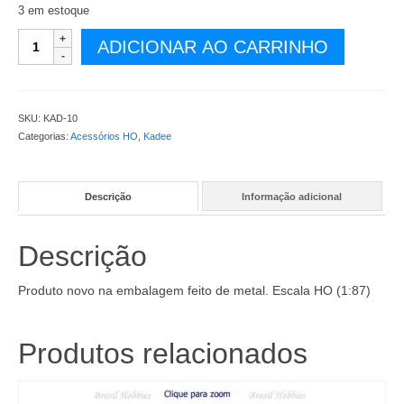
3 em estoque
Engate
ADICIONAR AO CARRINHO
HO
Kadee
#5
embalagem
SKU:
KAD-10
com
Categorias:
Acessórios HO
,
Kadee
10
Pares
sem
Descrição
Informação adicional
a
caixa
do
Descrição
engate
-
KAD-
Produto novo na embalagem feito de metal. Escala HO (1:87)
10
quantidade
Produtos relacionados