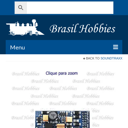
Menu
BACK TO
SOUNDTRAXX
Todos os Produtos
Meu Carrinho
Minha conta
Contato