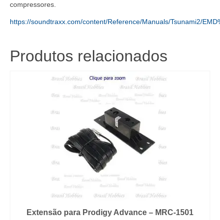
compressores.
SOU-
885809
https://soundtraxx.com/content/Reference/Manuals/Tsunami2/EM
quantidade
Produtos relacionados
Extensão para Prodigy Advance – MRC-1501