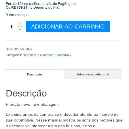
Em até 12x no cartão, através do PagSeguro.
Ou
R$
759,91
no Depósito ou PIX.
9 em estoque
Decoder
ADICIONAR AO CARRINHO
Soundtraxx
Tsunami
2
Model
SKU:
SOU-885809
TSU-
Categorias:
Decoders e Controles
,
Soundtraxx
21
PNEM8
–
Descrição
Informação adicional
EMD
–
Medidas:
Descrição
30,5
x
15,5
Produto novo na embalagem
x
Examine antes da compra se o decoder atende ao modelo de
6,5
sua locomotiva. Nesse manual mostra os sons dos motores que
mm
o decoder vai oferecer alem das buzinas, sinos e
–