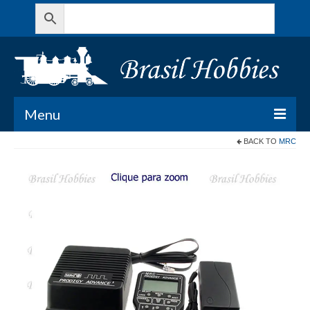
Menu
BACK TO
MRC
Todos os Produtos
Meu Carrinho
Minha conta
Contato