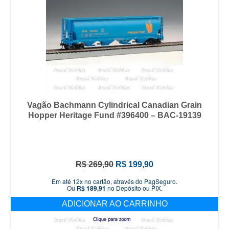
Vagão Bachmann Cylindrical Canadian Grain
Hopper Heritage Fund #396400 – BAC-19139
O
O
R$
269,90
R$
199,90
preço
preço
Em até 12x no cartão, através do PagSeguro.
original
atual
Ou
R$
189,91
no Depósito ou PIX.
era:
é:
ADICIONAR AO CARRINHO
R$ 269,90.
R$ 199,90.