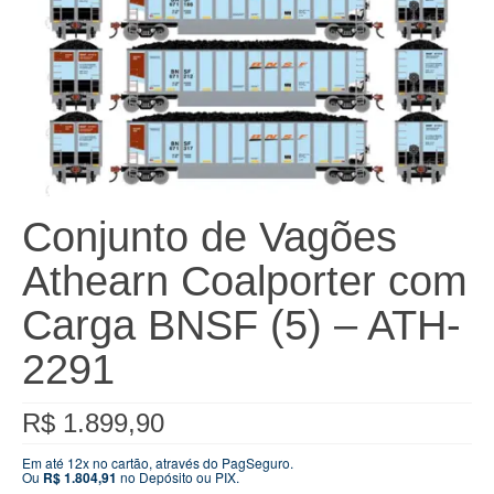
Conjunto de Vagões
Athearn Coalporter com
Carga BNSF (5) – ATH-
2291
R$
1.899,90
Em até 12x no cartão, através do PagSeguro.
Ou
R$
1.804,91
no Depósito ou PIX.