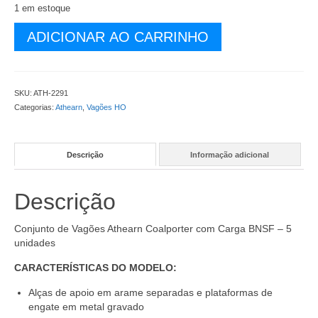
1 em estoque
Conjunto
ADICIONAR AO CARRINHO
de
Vagões
Athearn
Coalporter
SKU:
ATH-2291
com
Categorias:
Athearn
,
Vagões HO
Carga
BNSF
(5)
Descrição
Informação adicional
–
ATH-
2291
Descrição
quantidade
Conjunto de Vagões Athearn Coalporter com Carga BNSF – 5
unidades
CARACTERÍSTICAS DO MODELO:
Alças de apoio em arame separadas e plataformas de
engate em metal gravado