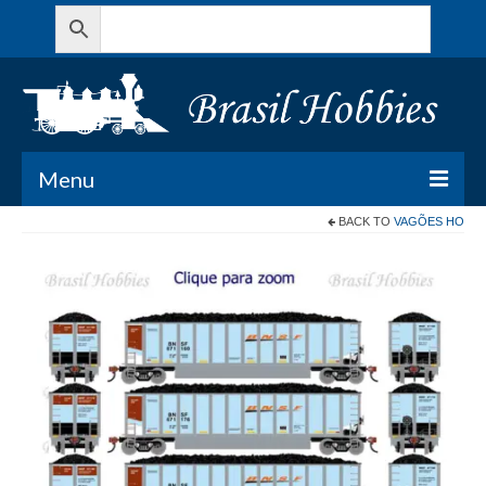
Menu
BACK TO
VAGÕES HO
Todos os Produtos
Meu Carrinho
Minha conta
Contato