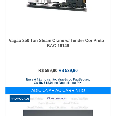
Vagão 250 Ton Steam Crane w/ Tender Cor Preto –
BAC-16149
O
O
R$
599,90
R$
539,90
preço
preço
Em até 12x no cartão, através do PagSeguro.
original
atual
Ou
R$
512,91
no Depósito ou PIX.
era:
é:
ADICIONAR AO CARRINHO
R$ 599,90.
R$ 539,90.
PROMOÇÃO!