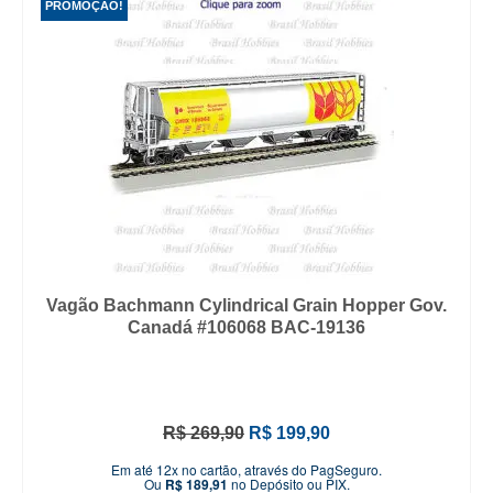
PROMOÇÃO!
Vagão Bachmann Cylindrical Grain Hopper Gov.
Canadá #106068 BAC-19136
O
O
R$
269,90
R$
199,90
preço
preço
Em até 12x no cartão, através do PagSeguro.
original
atual
Ou
R$
189,91
no Depósito ou PIX.