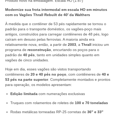
quantidade
Produto novo na embalagem. Escala HO (1:87)
Modernize sua frota intermodal em escala HO em minutos
com os Vagões Thrall Rebuilt de 40′ da Walthers
À medida que o contêiner de 53 pés rapidamente se tornou o
padrão para o transporte doméstico, os vagões-poço mais
antigos, construídos para carregar contêineres de 48 pés, logo
caíram em desuso pelas ferrovias. A maioria ainda era
relativamente nova, então, a partir de
2003
, a
Thrall
iniciou um
programa de
reconstrução
, encurtando os poços para o
padrão de
40 pés
, tanto em unidades simples quanto em
vagões de cinco unidades.
Hoje em dia, esses vagões são vistos transportando
contêineres de
20 e 40 pés no poço
, com contêineres de
40 e
53 pés na parte superior
. Completamente montados e prontos
para operação, os modelos apresentam:
Edição limitada
com numerações exclusivas
Truques com rolamentos de roletes de
100 e 70 toneladas
Rodas metálicas torneadas RP-25 corretas de
36″ e 33″