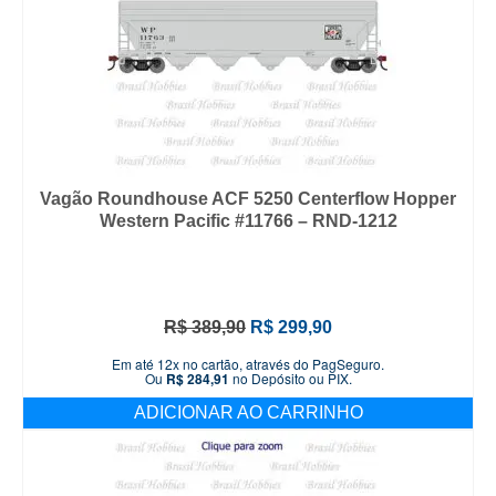
Vagão Roundhouse ACF 5250 Centerflow Hopper
Western Pacific #11766 – RND-1212
O
O
R$
389,90
R$
299,90
preço
preço
Em até 12x no cartão, através do PagSeguro.
original
atual
Ou
R$
284,91
no Depósito ou PIX.
era:
é:
ADICIONAR AO CARRINHO
R$ 389,90.
R$ 299,90.