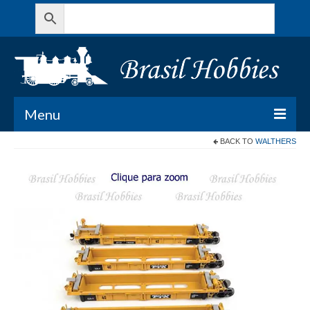
Menu
BACK TO
WALTHERS
Todos os Produtos
Meu Carrinho
Minha conta
Contato