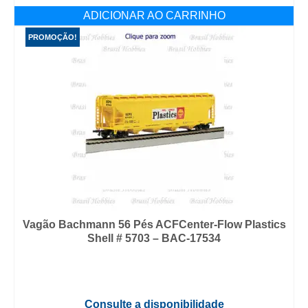
era:
é:
ADICIONAR AO CARRINHO
R$ 269,90.
R$ 199,90.
PROMOÇÃO!
Vagão Bachmann 56 Pés ACFCenter-Flow Plastics
Shell # 5703 – BAC-17534
Consulte a disponibilidade