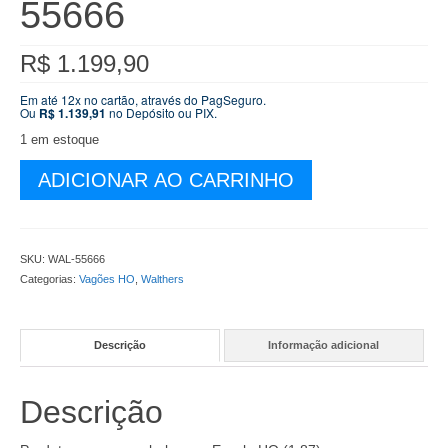
55666
R$
1.199,90
Em até 12x no cartão, através do PagSeguro.
Ou
R$
1.139,91
no Depósito ou PIX.
1 em estoque
Conjunto
ADICIONAR AO CARRINHO
de
5
Vagões
Walthers
SKU:
WAL-55666
Porta
Categorias:
Vagões HO
,
Walthers
Containers
40"
TTX
Descrição
Informação adicional
DTTX
#741142
-
Descrição
WAL-
55666