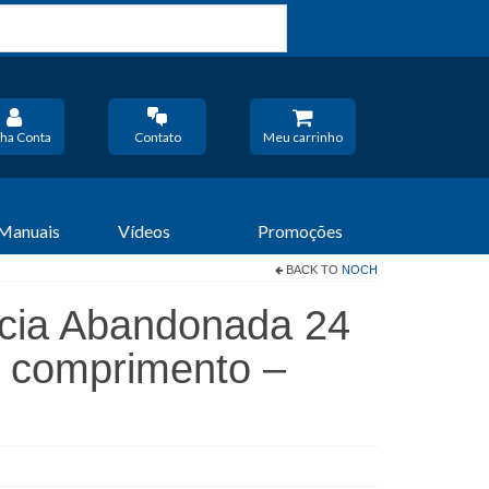
ha Conta
Contato
Meu carrinho
 Manuais
Vídeos
Promoções
BACK TO
NOCH
cia Abandonada 24
 comprimento –