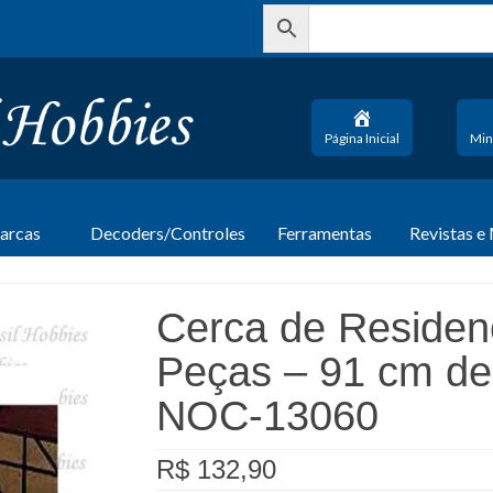
Página Inicial
Min
arcas
Decoders/Controles
Ferramentas
Revistas e
Cerca de Residen
Peças – 91 cm de
NOC-13060
R$
132,90