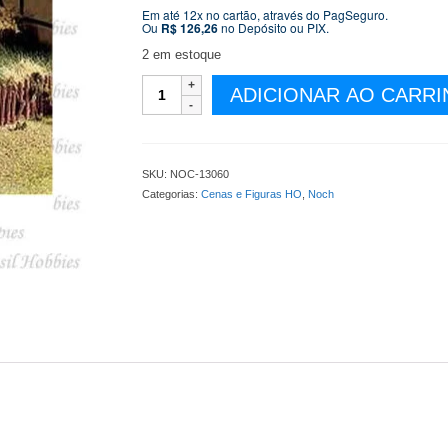
Em até 12x no cartão, através do PagSeguro.
Ou
R$
126,26
no Depósito ou PIX.
2 em estoque
Cerca
ADICIONAR AO CARR
de
Residencia
Abandonada
24
SKU:
NOC-13060
Peças
Categorias:
Cenas e Figuras HO
,
Noch
-
91
cm
de
comprimento
-
NOC-
13060
quantidade