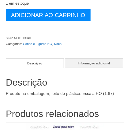
1 em estoque
Cerca
ADICIONAR AO CARRINHO
de
Campo
-
13
SKU:
NOC-13040
Peças
Categorias:
Cenas e Figuras HO
,
Noch
-
100
cm
Descrição
Informação adicional
de
comprimento
-
Descrição
NOC-
13040
quantidade
Produto na embalagem, feito de plástico. Escala HO (1:87)
Produtos relacionados