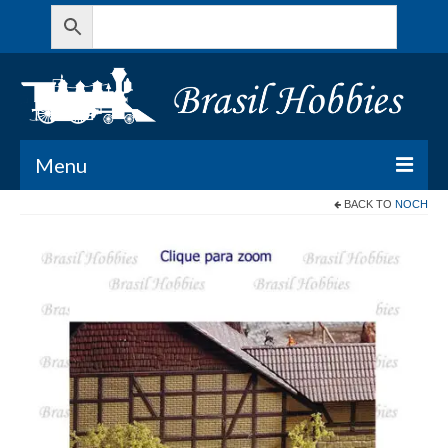
Menu
BACK TO
NOCH
Todos os Produtos
Meu Carrinho
Minha conta
Contato