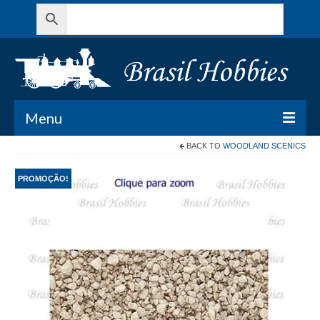
Menu
BACK TO
WOODLAND SCENICS
Todos os Produtos
PROMOÇÃO!
Meu Carrinho
Minha conta
Contato