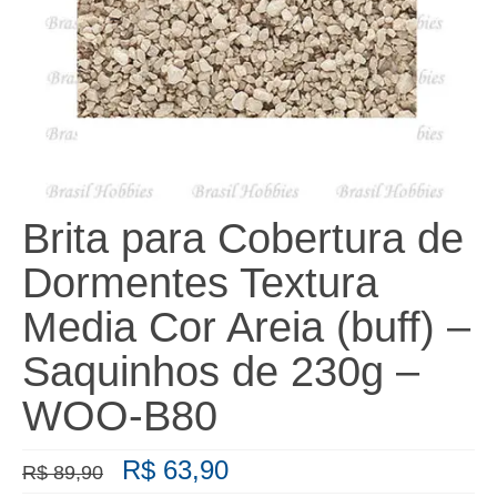
Brita para Cobertura de
Dormentes Textura
Media Cor Areia (buff) –
Saquinhos de 230g –
WOO-B80
O
O
R$
63,90
R$
89,90
preço
preço