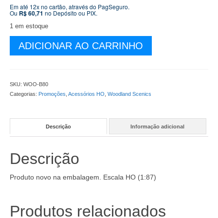
original
atual
Em até 12x no cartão, através do PagSeguro.
Ou
R$
60,71
no Depósito ou PIX.
era:
é:
R$ 89,90.
R$ 63,90.
1 em estoque
Brita
ADICIONAR AO CARRINHO
para
Cobertura
de
Dormentes
SKU:
WOO-B80
Textura
Categorias:
Promoções
,
Acessórios HO
,
Woodland Scenics
Media
Cor
Areia
Descrição
Informação adicional
(buff)
-
Saquinhos
Descrição
de
230g
-
Produto novo na embalagem. Escala HO (1:87)
WOO-
B80
quantidade
Produtos relacionados