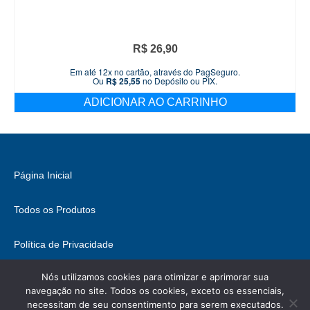
R$
26,90
Em até 12x no cartão, através do PagSeguro.
Ou
R$
25,55
no Depósito ou PIX.
ADICIONAR AO CARRINHO
Página Inicial
Todos os Produtos
Política de Privacidade
Nós utilizamos cookies para otimizar e aprimorar sua
Fale Conosco
navegação no site. Todos os cookies, exceto os essenciais,
necessitam de seu consentimento para serem executados.
© 2026 Brasil Hobbies - WordPress Theme by
Kadence WP