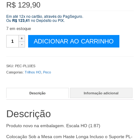
R$
129,90
Em até 12x no cartão, através do PagSeguro.
Ou
R$
123,41
no Depósito ou PIX.
7 em estoque
Bobina
ADICIONAR AO CARRINHO
Peco
para
Desvios
-
SKU:
PEC-PL10ES
Colocação
Categorias:
Trilhos HO
,
Peco
Sob
a
Mesa
Descrição
Informação adicional
com
Haste
Longa
Descrição
Incluso
o
Suporte
Produto novo na embalagem. Escala HO (1:87)
PL-
Colocação Sob a Mesa com Haste Longa Incluso o Suporte PL-
9