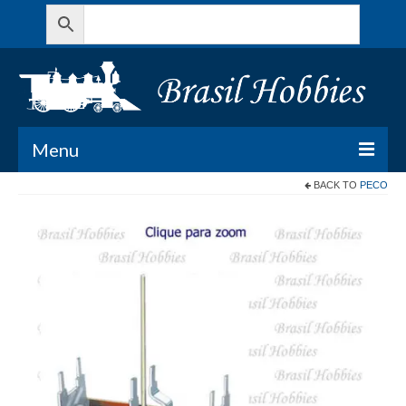
Menu
BACK TO
PECO
Todos os Produtos
Meu Carrinho
Minha conta
Contato