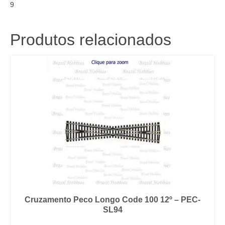
9
-
PEC-
PL10ES
Produtos relacionados
quantidade
Cruzamento Peco Longo Code 100 12º – PEC-
SL94