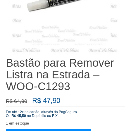
Bastão para Remover
Listra na Estrada –
WOO-C1293
O
O
R$
47,90
R$
64,90
preço
preço
original
atual
Em até 12x no cartão, através do PagSeguro.
Ou
R$
45,50
no Depósito ou PIX.
era:
é:
R$ 64,90.
R$ 47,90.
1 em estoque