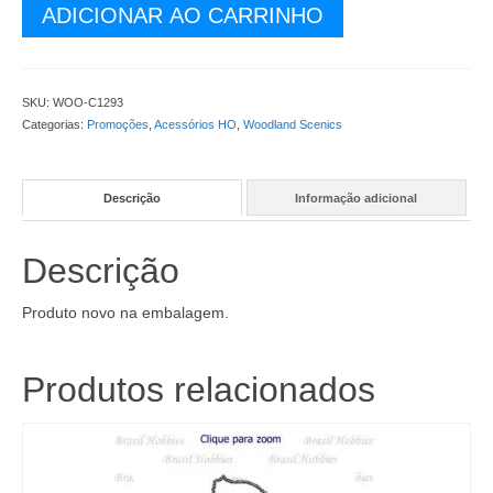
Bastão
ADICIONAR AO CARRINHO
para
Remover
Listra
na
SKU:
WOO-C1293
Estrada
Categorias:
Promoções
,
Acessórios HO
,
Woodland Scenics
-
WOO-
C1293
Descrição
Informação adicional
quantidade
Descrição
Produto novo na embalagem.
Produtos relacionados