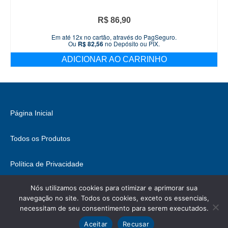
R$
86,90
Em até 12x no cartão, através do PagSeguro.
Ou
R$
82,56
no Depósito ou PIX.
ADICIONAR AO CARRINHO
Página Inicial
Todos os Produtos
Política de Privacidade
Nós utilizamos cookies para otimizar e aprimorar sua
Fale Conosco
navegação no site. Todos os cookies, exceto os essenciais,
necessitam de seu consentimento para serem executados.
© 2026 Brasil Hobbies - WordPress Theme by
Kadence WP
Ícones retirados de
ICONIFY
, podem conter direitos.
Aceitar
Recusar