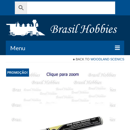
Menu
BACK TO
WOODLAND SCENICS
Todos os Produtos
PROMOÇÃO!
Meu Carrinho
Minha conta
Contato