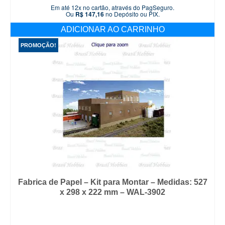
preço
preço
Em até 12x no cartão, através do PagSeguro.
original
atual
Ou
R$
147,16
no Depósito ou PIX.
era:
é:
ADICIONAR AO CARRINHO
R$ 199,90.
R$ 154,90.
PROMOÇÃO!
Fabrica de Papel – Kit para Montar – Medidas: 527
x 298 x 222 mm – WAL-3902