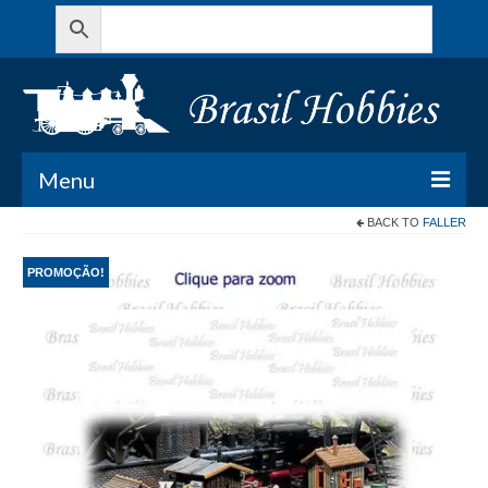
Menu
BACK TO
FALLER
Todos os Produtos
PROMOÇÃO!
Meu Carrinho
Minha conta
Contato