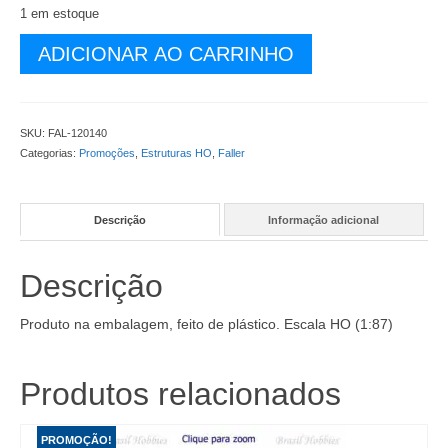
R$ 349,90.
R$ 257,90.
1 em estoque
Barracas
ADICIONAR AO CARRINHO
de
Trabalhadores
da
Linha
SKU:
FAL-120140
Ferrea
Categorias:
Promoções
,
Estruturas HO
,
Faller
(3)
-
Kit
Descrição
Informação adicional
para
Montar
-
Descrição
FAL-
120140
quantidade
Produto na embalagem, feito de plástico. Escala HO (1:87)
Produtos relacionados
PROMOÇÃO!