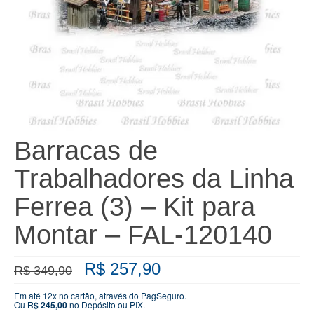
Barracas de
Trabalhadores da Linha
Ferrea (3) – Kit para
Montar – FAL-120140
O
O
R$
257,90
R$
349,90
preço
preço
original
atual
Em até 12x no cartão, através do PagSeguro.
Ou
R$
245,00
no Depósito ou PIX.
era:
é: