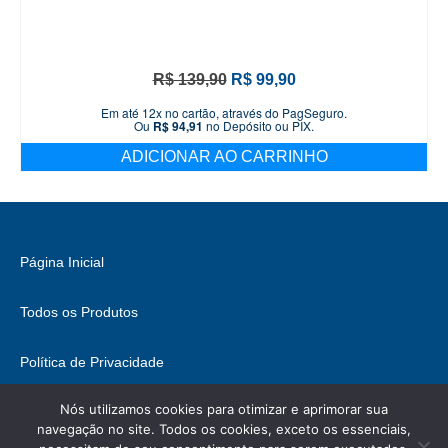
O
O
R$
139,90
R$
99,90
preço
preço
Em até 12x no cartão, através do PagSeguro.
original
atual
Ou
R$
94,91
no Depósito ou PIX.
era:
é:
ADICIONAR AO CARRINHO
R$ 139,90.
R$ 99,90.
Página Inicial
Todos os Produtos
Política de Privacidade
Nós utilizamos cookies para otimizar e aprimorar sua
Fale Conosco
navegação no site. Todos os cookies, exceto os essenciais,