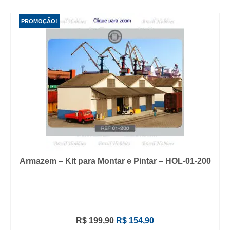
PROMOÇÃO!
Armazem – Kit para Montar e Pintar – HOL-01-200
O
O
R$
199,90
R$
154,90